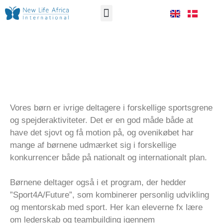
VORES ARBEJDE
SÅDAN HJÆLPER DU OS
SPORT OG SPEJDERE
Vores børn er ivrige deltagere i forskellige sportsgrene
og spejderaktiviteter. Det er en god måde både at
have det sjovt og få motion på, og ovenikøbet har
mange af børnene udmærket sig i forskellige
konkurrencer både på nationalt og internationalt plan.
Børnene deltager også i et program, der hedder
”Sport4A/Future”, som kombinerer personlig udvikling
og mentorskab med sport. Her kan eleverne fx lære
om lederskab og teambuilding igennem