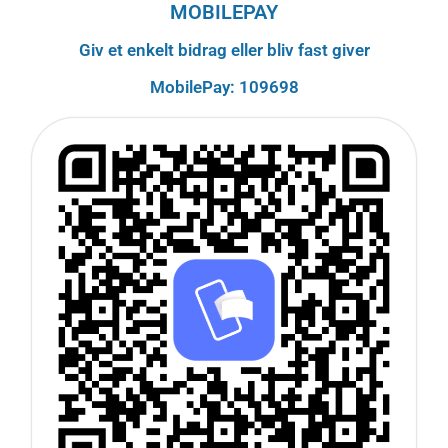
MOBILEPAY
Giv et enkelt bidrag eller bliv fast giver
MobilePay: 109698