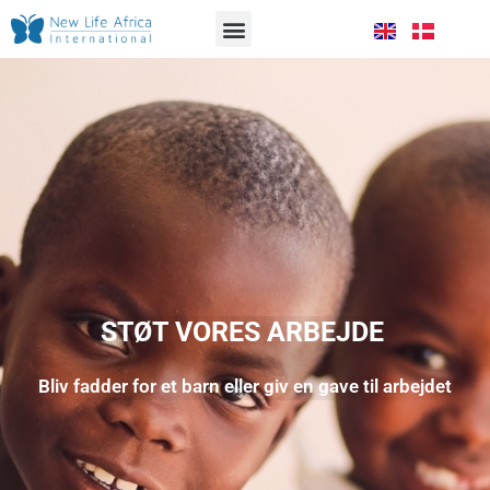
VORES ARBEJDE
SÅDAN HJÆLPER DU OS
STØT VORES ARBEJDE
Bliv fadder for et barn eller giv en gave til arbejdet