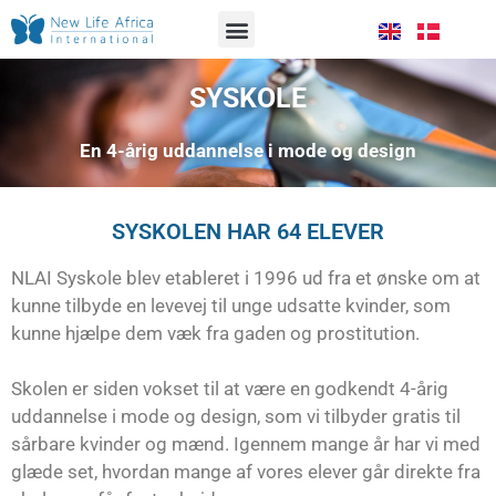
VORES ARBEJDE
SÅDAN HJÆLPER DU OS
SYSKOLE
En 4-årig uddannelse i mode og design
SYSKOLEN HAR 64 ELEVER
NLAI Syskole blev etableret i 1996 ud fra et ønske om at
kunne tilbyde en levevej til unge udsatte kvinder, som
kunne hjælpe dem væk fra gaden og prostitution.
Skolen er siden vokset til at være en godkendt 4-årig
uddannelse i mode og design, som vi tilbyder gratis til
sårbare kvinder og mænd. Igennem mange år har vi med
glæde set, hvordan mange af vores elever går direkte fra