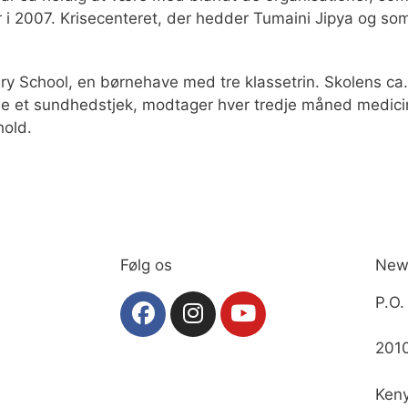
 i 2007. Krisecenteret, der hedder Tumaini Jipya og som
 School, en børnehave med tre klassetrin. Skolens ca. 
ne et sundhedstjek, modtager hver tredje måned medicin
hold.
Følg os
New 
P.O.
201
Ken