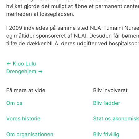
hvilket gjorde det muligt at åbne et permanent center
nærheden at lossepladsen.
I 2009 indviedes på samme sted NLA-Tumaini Nursery
og måltider sponsoreret af NLAI. Desuden får børne
tilfælde dækker NLAI deres udgifter ved hospitalsop
← Kioo Lulu
Drengehjem →
Få mere at vide
Bliv involveret
Om os
Bliv fadder
Vores historie
Støt os økonomisk
Om organisationen
Bliv frivillig