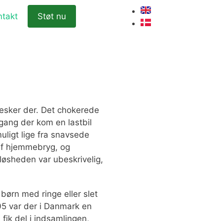
ntakt
Støt nu
esker der. Det chokerede
 gang der kom en lastbil
uligt lige fra snavsede
 af hjemmebryg, og
løsheden var ubeskrivelig,
børn med ringe eller slet
05 var der i Danmark en
fik del i indsamlingen,