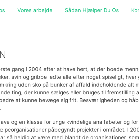
os
Vores arbejde
Sådan Hjælper Du Os
Ko
EN
rste gang i 2004 efter at have hørt, at der boede menn
r, svin og gribbe ledte alle efter noget spiseligt, hver
mkring uden sko på bunker af affald indeholdende alt m
inde ting, der kunne sælges eller bruges til fremstilling
bedre at kunne bevæge sig frit. Besværligheden og håb
.
ve og en klasse for unge kvindelige analfabeter og for 
jælpeorganisationer påbegyndt projekter i området. I 20
 var så heldig at være med blandt de organisationer, som 