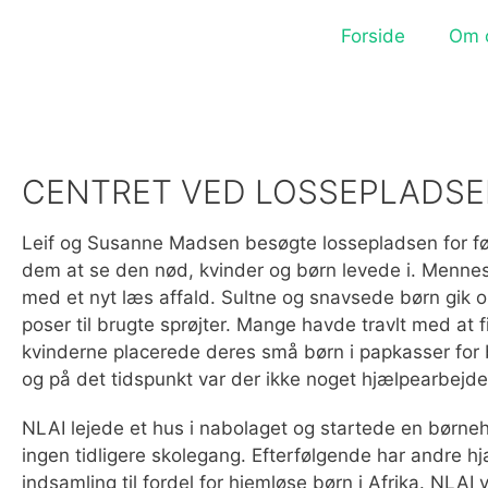
Forside
Om 
CENTRET VED LOSSEPLADS
Leif og Susanne Madsen besøgte lossepladsen for fø
dem at se den nød, kvinder og børn levede i. Menneske
med et nyt læs affald. Sultne og snavsede børn gik o
poser til brugte sprøjter. Mange havde travlt med at f
kvinderne placerede deres små børn i papkasser for 
og på det tidspunkt var der ikke noget hjælpearbejde
NLAI lejede et hus i nabolaget og startede en børneha
ingen tidligere skolegang. Efterfølgende har andre h
indsamling til fordel for hjemløse børn i Afrika. NLAI