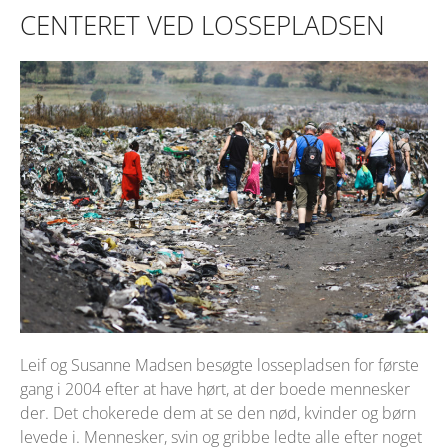
CENTERET VED LOSSEPLADSEN
Leif og Susanne Madsen besøgte lossepladsen for første
gang i 2004 efter at have hørt, at der boede mennesker
der. Det chokerede dem at se den nød, kvinder og børn
levede i. Mennesker, svin og gribbe ledte alle efter noget