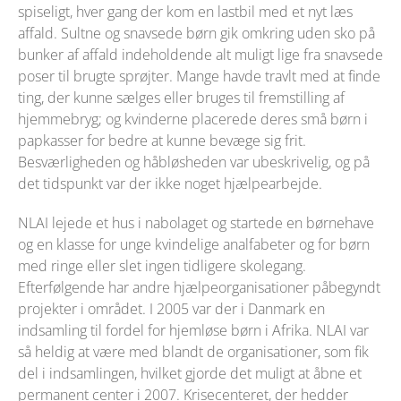
spiseligt, hver gang der kom en lastbil med et nyt læs
affald. Sultne og snavsede børn gik omkring uden sko på
bunker af affald indeholdende alt muligt lige fra snavsede
poser til brugte sprøjter. Mange havde travlt med at finde
ting, der kunne sælges eller bruges til fremstilling af
hjemmebryg; og kvinderne placerede deres små børn i
papkasser for bedre at kunne bevæge sig frit.
Besværligheden og håbløsheden var ubeskrivelig, og på
det tidspunkt var der ikke noget hjælpearbejde.
NLAI lejede et hus i nabolaget og startede en børnehave
og en klasse for unge kvindelige analfabeter og for børn
med ringe eller slet ingen tidligere skolegang.
Efterfølgende har andre hjælpeorganisationer påbegyndt
projekter i området. I 2005 var der i Danmark en
indsamling til fordel for hjemløse børn i Afrika. NLAI var
så heldig at være med blandt de organisationer, som fik
del i indsamlingen, hvilket gjorde det muligt at åbne et
permanent center i 2007. Krisecenteret, der hedder