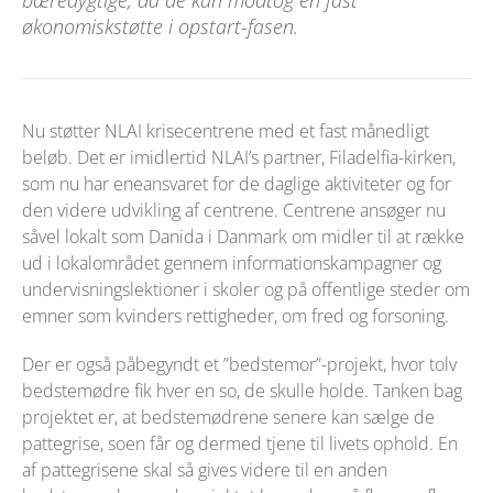
økonomiskstøtte i opstart-fasen.
Nu støtter NLAI krisecentrene med et fast månedligt
beløb. Det er imidlertid NLAI’s partner, Filadelfia-kirken,
som nu har eneansvaret for de daglige aktiviteter og for
den videre udvikling af centrene. Centrene ansøger nu
såvel lokalt som Danida i Danmark om midler til at række
ud i lokalområdet gennem informationskampagner og
undervisningslektioner i skoler og på offentlige steder om
emner som kvinders rettigheder, om fred og forsoning.
Der er også påbegyndt et ”bedstemor”-projekt, hvor tolv
bedstemødre fik hver en so, de skulle holde. Tanken bag
projektet er, at bedstemødrene senere kan sælge de
pattegrise, soen får og dermed tjene til livets ophold. En
af pattegrisene skal så gives videre til en anden