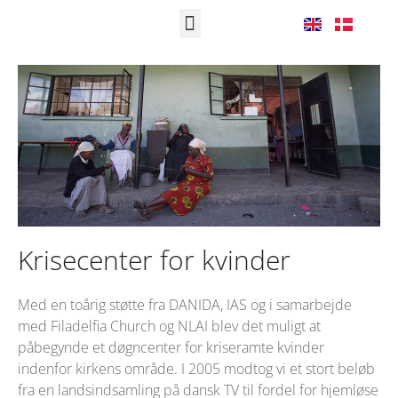
VORES ARBEJDE
SÅDAN HJÆLPER DU OS
Krisecenter for kvinder
Med en toårig støtte fra DANIDA, IAS og i samarbejde
med Filadelfia Church og NLAI blev det muligt at
påbegynde et døgncenter for kriseramte kvinder
indenfor kirkens område. I 2005 modtog vi et stort beløb
fra en landsindsamling på dansk TV til fordel for hjemløse