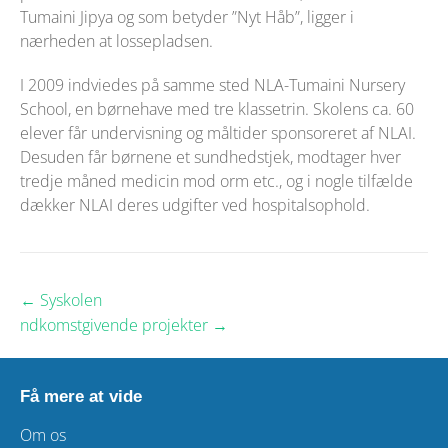
Tumaini Jipya og som betyder ”Nyt Håb”, ligger i
nærheden at lossepladsen.
I 2009 indviedes på samme sted NLA-Tumaini Nursery
School, en børnehave med tre klassetrin. Skolens ca. 60
elever får undervisning og måltider sponsoreret af NLAI.
Desuden får børnene et sundhedstjek, modtager hver
tredje måned medicin mod orm etc., og i nogle tilfælde
dækker NLAI deres udgifter ved hospitalsophold.
← Syskolen
ndkomstgivende projekter →
Få mere at vide
Om os