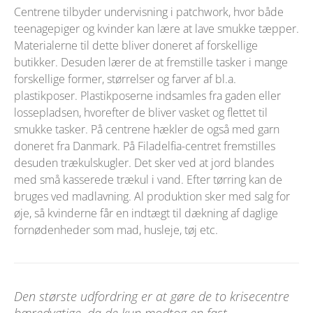
Centrene tilbyder undervisning i patchwork, hvor både
teenagepiger og kvinder kan lære at lave smukke tæpper.
Materialerne til dette bliver doneret af forskellige
butikker. Desuden lærer de at fremstille tasker i mange
forskellige former, størrelser og farver af bl.a.
plastikposer. Plastikposerne indsamles fra gaden eller
lossepladsen, hvorefter de bliver vasket og flettet til
smukke tasker. På centrene hækler de også med garn
doneret fra Danmark. På Filadelfia-centret fremstilles
desuden trækulskugler. Det sker ved at jord blandes
med små kasserede trækul i vand. Efter tørring kan de
bruges ved madlavning. Al produktion sker med salg for
øje, så kvinderne får en indtægt til dækning af daglige
fornødenheder som mad, husleje, tøj etc.
Den største udfordring er at gøre de to krisecentre
bæredygtige, da de kun modtog en fast