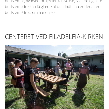
bedstemor, hvorved projektet kan vokse, så flere og flere
bedstemødre kan få glæde af det. Indtil nu er der atten
bedstemødre, som har en so.
CENTERET VED FILADELFIA-KIRKEN